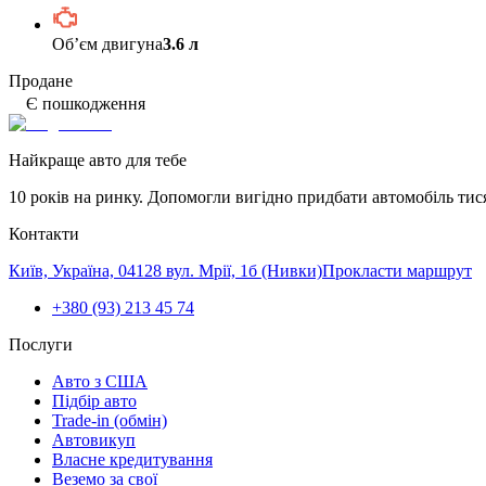
Обʼєм двигуна
3.6 л
Продане
Є пошкодження
Найкраще авто для тебе
10 років на ринку. Допомогли вигідно придбати автомобіль тис
Контакти
Київ, Україна, 04128 вул. Мрії, 1б (Нивки)
Прокласти маршрут
+380 (93) 213 45 74
Послуги
Авто з США
Підбір авто
Trade-in (обмін)
Автовикуп
Власне кредитування
Веземо за свої