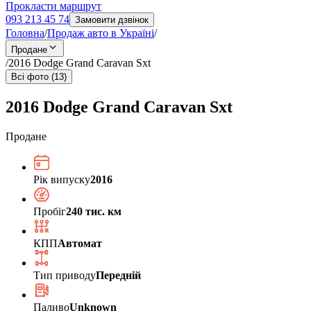
Прокласти маршрут
093 213 45 74
Замовити дзвінок
Головна
/
Продаж авто в Україні
/
Продане
/
2016 Dodge Grand Caravan Sxt
Всі фото (13)
2016 Dodge Grand Caravan Sxt
Продане
Рік випуску
2016
Пробіг
240 тис. км
КПП
Автомат
Тип приводу
Передній
Паливо
Unknown