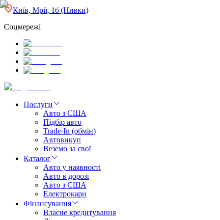
Київ, Мрії, 1б (Нивки)
Соцмережі
Послуги
Авто з США
Підбір авто
Trade-In (обмін)
Автовикуп
Веземо за свої
Каталог
Авто у наявності
Авто в дорозі
Авто з США
Електрокари
Фінансування
Власне кредитування