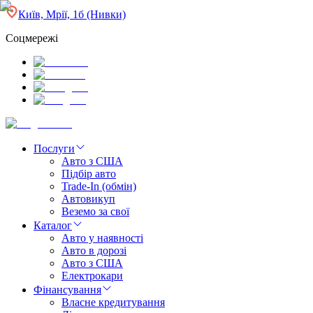
Київ, Мрії, 1б (Нивки)
Соцмережі
Послуги
Авто з США
Підбір авто
Trade-In (обмін)
Автовикуп
Веземо за свої
Каталог
Авто у наявності
Авто в дорозі
Авто з США
Електрокари
Фінансування
Власне кредитування