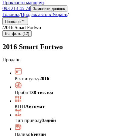
Прокласти маршрут
093 213 45 74
Замовити дзвінок
Головна
/
Продаж авто в Україні
/
Продане
/
2016 Smart Fortwo
Всі фото (12)
2016 Smart Fortwo
Продане
Рік випуску
2016
Пробіг
138 тис. км
КПП
Автомат
Тип приводу
Задній
Паливо
Бензин