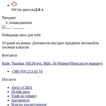
Обʼєм двигуна
2.0 л
Продане
Є пошкодження
Найкраще авто для тебе
10 років на ринку. Допомогли вигідно придбати автомобіль
тисячам клієнтів
Контакти
Київ, Україна, 04128 вул. Мрії, 1б (Нивки)
Прокласти маршрут
+380 (93) 213 45 74
Послуги
Авто з США
Підбір авто
Trade-in (обмін)
Автовикуп
Власне кредитування