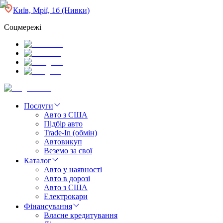
Київ, Мрії, 1б (Нивки)
Соцмережі
Послуги
Авто з США
Підбір авто
Trade-In (обмін)
Автовикуп
Веземо за свої
Каталог
Авто у наявності
Авто в дорозі
Авто з США
Електрокари
Фінансування
Власне кредитування