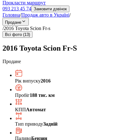
Прокласти маршрут
093 213 45 74
Замовити дзвінок
Головна
/
Продаж авто в Україні
/
Продане
/
2016 Toyota Scion Fr-s
Всі фото (13)
2016 Toyota Scion Fr-S
Продане
Рік випуску
2016
Пробіг
188 тис. км
КПП
Автомат
Тип приводу
Задній
Паливо
Бензин