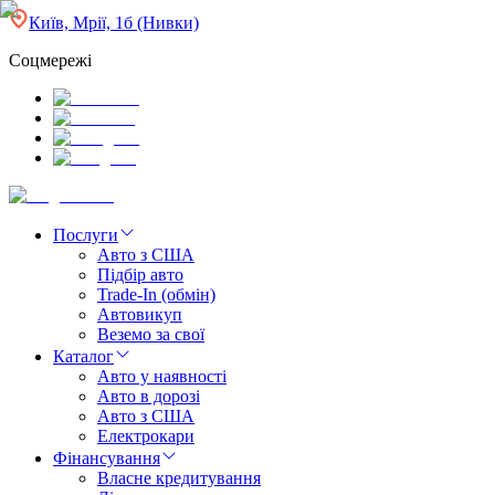
Київ, Мрії, 1б (Нивки)
Соцмережі
Послуги
Авто з США
Підбір авто
Trade-In (обмін)
Автовикуп
Веземо за свої
Каталог
Авто у наявності
Авто в дорозі
Авто з США
Електрокари
Фінансування
Власне кредитування