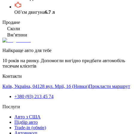
Обʼєм двигуна
6.7 л
Продане
Сколи
Вм’ятини
Найкраще авто для тебе
10 років на ринку. Допомогли вигідно придбати автомобіль
тисячам клієнтів
Контакти
Київ, Україна, 04128 вул. Мрії, 1б (Нивки)
Прокласти маршрут
+380 (93) 213 45 74
Послуги
Авто з США
Підбір авто
Trade-in (обмін)
Автовикуп