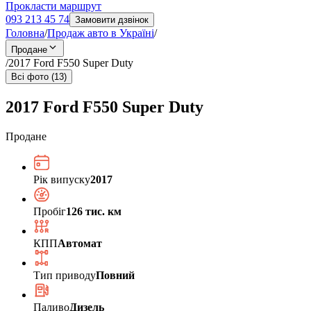
Прокласти маршрут
093 213 45 74
Замовити дзвінок
Головна
/
Продаж авто в Україні
/
Продане
/
2017 Ford F550 Super Duty
Всі фото (13)
2017 Ford F550 Super Duty
Продане
Рік випуску
2017
Пробіг
126 тис. км
КПП
Автомат
Тип приводу
Повний
Паливо
Дизель