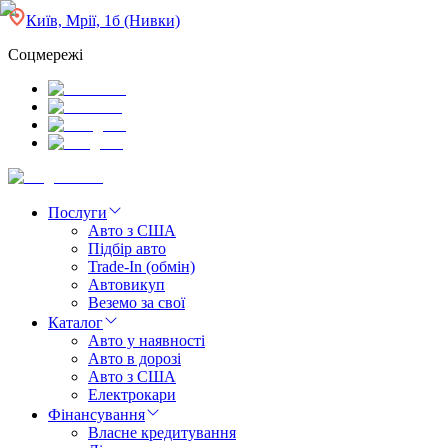
Київ, Мрії, 1б (Нивки)
Соцмережі
Послуги
Авто з США
Підбір авто
Trade-In (обмін)
Автовикуп
Веземо за свої
Каталог
Авто у наявності
Авто в дорозі
Авто з США
Електрокари
Фінансування
Власне кредитування