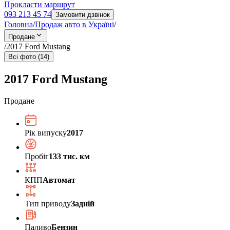
Прокласти маршрут
093 213 45 74
Замовити дзвінок
Головна
/
Продаж авто в Україні
/
Продане
/
2017 Ford Mustang
Всі фото (14)
2017 Ford Mustang
Продане
Рік випуску
2017
Пробіг
133 тис. км
КПП
Автомат
Тип приводу
Задній
Паливо
Бензин