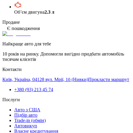
Обʼєм двигуна
2.3 л
Продане
Є пошкодження
Найкраще авто для тебе
10 років на ринку. Допомогли вигідно придбати автомобіль
тисячам клієнтів
Контакти
Київ, Україна, 04128 вул. Мрії, 1б (Нивки)
Прокласти маршрут
+380 (93) 213 45 74
Послуги
Авто з США
Підбір авто
Trade-in (обмін)
Автовикуп
Власне кредитування