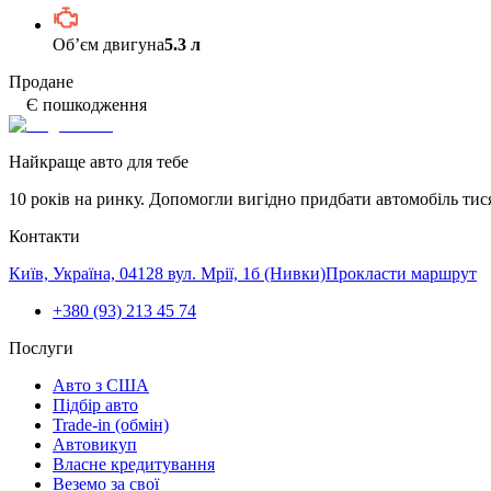
Обʼєм двигуна
5.3 л
Продане
Є пошкодження
Найкраще авто для тебе
10 років на ринку. Допомогли вигідно придбати автомобіль тис
Контакти
Київ, Україна, 04128 вул. Мрії, 1б (Нивки)
Прокласти маршрут
+380 (93) 213 45 74
Послуги
Авто з США
Підбір авто
Trade-in (обмін)
Автовикуп
Власне кредитування
Веземо за свої