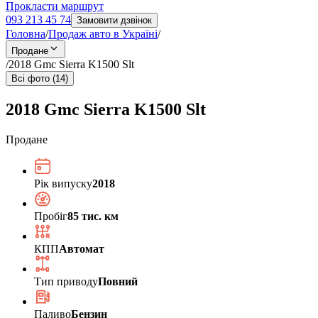
Прокласти маршрут
093 213 45 74
Замовити дзвінок
Головна
/
Продаж авто в Україні
/
Продане
/
2018 Gmc Sierra K1500 Slt
Всі фото (14)
2018 Gmc Sierra K1500 Slt
Продане
Рік випуску
2018
Пробіг
85 тис. км
КПП
Автомат
Тип приводу
Повний
Паливо
Бензин