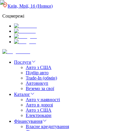
Київ, Мрії, 1б (Нивки)
Соцмережі
Послуги
Авто з США
Підбір авто
Trade-In (обмін)
Автовикуп
Веземо за свої
Каталог
Авто у наявності
Авто в дорозі
Авто з США
Електрокари
Фінансування
Власне кредитування