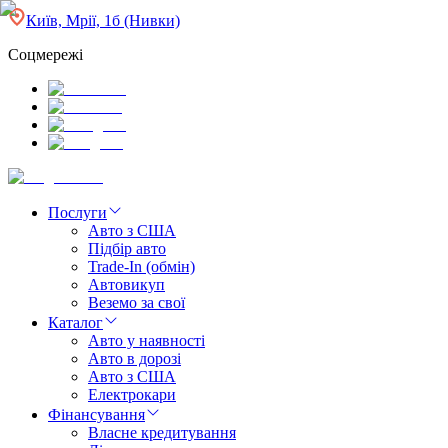
Київ, Мрії, 1б (Нивки)
Соцмережі
Послуги
Авто з США
Підбір авто
Trade-In (обмін)
Автовикуп
Веземо за свої
Каталог
Авто у наявності
Авто в дорозі
Авто з США
Електрокари
Фінансування
Власне кредитування