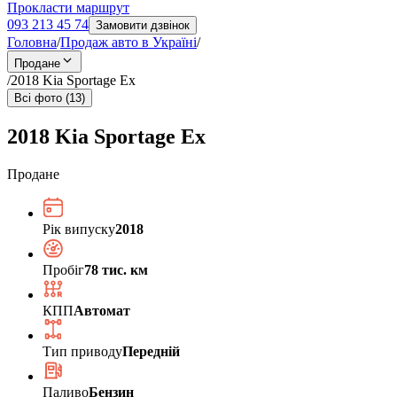
Прокласти маршрут
093 213 45 74
Замовити дзвінок
Головна
/
Продаж авто в Україні
/
Продане
/
2018 Kia Sportage Ex
Всі фото (13)
2018 Kia Sportage Ex
Продане
Рік випуску
2018
Пробіг
78 тис. км
КПП
Автомат
Тип приводу
Передній
Паливо
Бензин