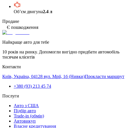
Обʼєм двигуна
2.4 л
Продане
Є пошкодження
Найкраще авто для тебе
10 років на ринку. Допомогли вигідно придбати автомобіль
тисячам клієнтів
Контакти
Київ, Україна, 04128 вул. Мрії, 1б (Нивки)
Прокласти маршрут
+380 (93) 213 45 74
Послуги
Авто з США
Підбір авто
Trade-in (обмін)
Автовикуп
Власне кредитування