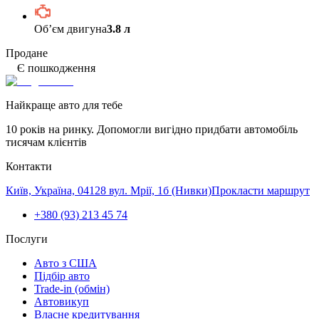
Обʼєм двигуна
3.8 л
Продане
Є пошкодження
Найкраще авто для тебе
10 років на ринку. Допомогли вигідно придбати автомобіль
тисячам клієнтів
Контакти
Київ, Україна, 04128 вул. Мрії, 1б (Нивки)
Прокласти маршрут
+380 (93) 213 45 74
Послуги
Авто з США
Підбір авто
Trade-in (обмін)
Автовикуп
Власне кредитування