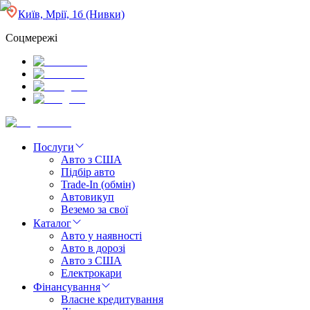
Київ, Мрії, 1б (Нивки)
Соцмережі
Послуги
Авто з США
Підбір авто
Trade-In (обмін)
Автовикуп
Веземо за свої
Каталог
Авто у наявності
Авто в дорозі
Авто з США
Електрокари
Фінансування
Власне кредитування