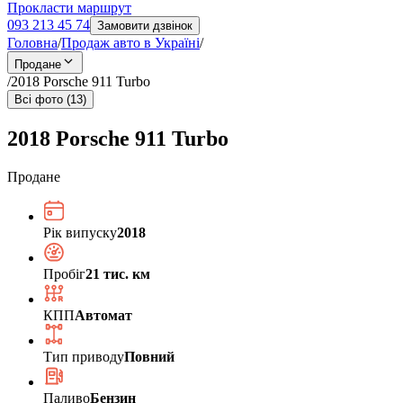
Прокласти маршрут
093 213 45 74
Замовити дзвінок
Головна
/
Продаж авто в Україні
/
Продане
/
2018 Porsche 911 Turbo
Всі фото (13)
2018 Porsche 911 Turbo
Продане
Рік випуску
2018
Пробіг
21 тис. км
КПП
Автомат
Тип приводу
Повний
Паливо
Бензин