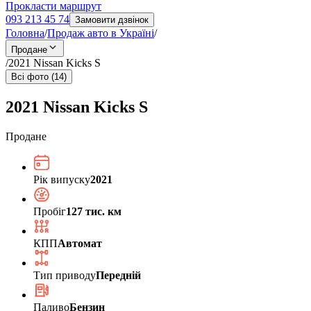
Прокласти маршрут
093 213 45 74
Замовити дзвінок
Головна
/
Продаж авто в Україні
/
Продане
/
2021 Nissan Kicks S
Всі фото (14)
2021 Nissan Kicks S
Продане
Рік випуску
2021
Пробіг
127 тис. км
КПП
Автомат
Тип приводу
Передній
Паливо
Бензин