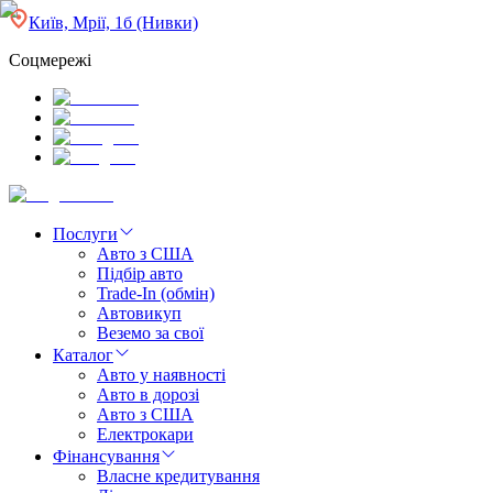
Київ, Мрії, 1б (Нивки)
Соцмережі
Послуги
Авто з США
Підбір авто
Trade-In (обмін)
Автовикуп
Веземо за свої
Каталог
Авто у наявності
Авто в дорозі
Авто з США
Електрокари
Фінансування
Власне кредитування