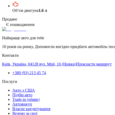
Обʼєм двигуна
1.6 л
Продане
Є пошкодження
Найкраще авто для тебе
10 років на ринку. Допомогли вигідно придбати автомобіль тис
Контакти
Київ, Україна, 04128 вул. Мрії, 1б (Нивки)
Прокласти маршрут
+380 (93) 213 45 74
Послуги
Авто з США
Підбір авто
Trade-in (обмін)
Автовикуп
Власне кредитування
Веземо за свої