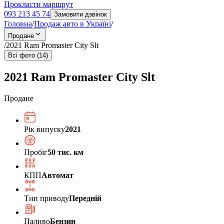
Прокласти маршрут
093 213 45 74
Замовити дзвінок
Головна
/
Продаж авто в Україні
/
Продане
/
2021 Ram Promaster City Slt
Всі фото (14)
2021 Ram Promaster City Slt
Продане
Рік випуску
2021
Пробіг
50 тис. км
КПП
Автомат
Тип приводу
Передній
Паливо
Бензин