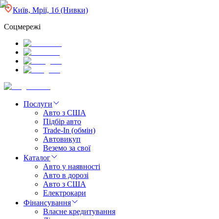
Київ, Мрії, 1б (Нивки)
Соцмережі
Послуги
Авто з США
Підбір авто
Trade-In (обмін)
Автовикуп
Веземо за свої
Каталог
Авто у наявності
Авто в дорозі
Авто з США
Електрокари
Фінансування
Власне кредитування