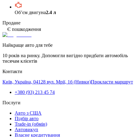
Обʼєм двигуна
2.4 л
Продане
Є пошкодження
Найкраще авто для тебе
10 років на ринку. Допомогли вигідно придбати автомобіль
тисячам клієнтів
Контакти
Київ, Україна, 04128 вул. Мрії, 1б (Нивки)
Прокласти маршрут
+380 (93) 213 45 74
Послуги
Авто з США
Підбір авто
Trade-in (обмін)
Автовикуп
Власне кредитування