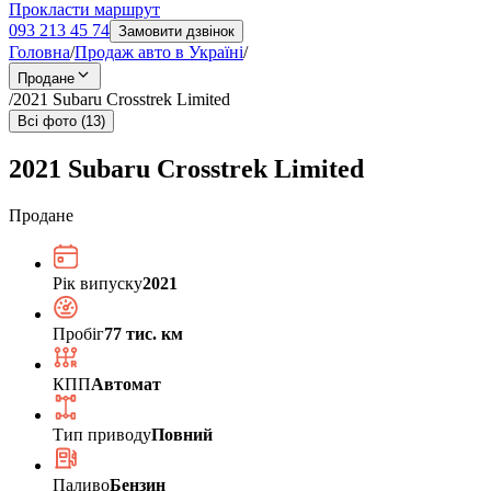
Прокласти маршрут
093 213 45 74
Замовити дзвінок
Головна
/
Продаж авто в Україні
/
Продане
/
2021 Subaru Crosstrek Limited
Всі фото (13)
2021 Subaru Crosstrek Limited
Продане
Рік випуску
2021
Пробіг
77 тис. км
КПП
Автомат
Тип приводу
Повний
Паливо
Бензин