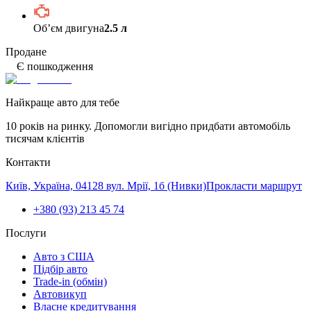
Обʼєм двигуна
2.5 л
Продане
Є пошкодження
Найкраще авто для тебе
10 років на ринку. Допомогли вигідно придбати автомобіль
тисячам клієнтів
Контакти
Київ, Україна, 04128 вул. Мрії, 1б (Нивки)
Прокласти маршрут
+380 (93) 213 45 74
Послуги
Авто з США
Підбір авто
Trade-in (обмін)
Автовикуп
Власне кредитування