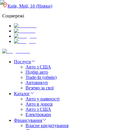
Київ, Мрії, 1б (Нивки)
Соцмережі
Послуги
Авто з США
Підбір авто
Trade-In (обмін)
Автовикуп
Веземо за свої
Каталог
Авто у наявності
Авто в дорозі
Авто з США
Електрокари
Фінансування
Власне кредитування