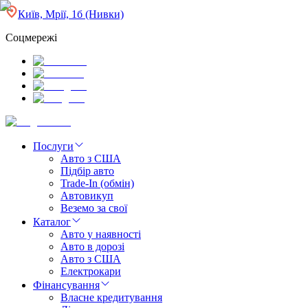
Київ, Мрії, 1б (Нивки)
Соцмережі
Послуги
Авто з США
Підбір авто
Trade-In (обмін)
Автовикуп
Веземо за свої
Каталог
Авто у наявності
Авто в дорозі
Авто з США
Електрокари
Фінансування
Власне кредитування