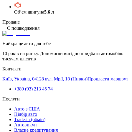
Обʼєм двигуна
5.6 л
Продане
Є пошкодження
Найкраще авто для тебе
10 років на ринку. Допомогли вигідно придбати автомобіль
тисячам клієнтів
Контакти
Київ, Україна, 04128 вул. Мрії, 1б (Нивки)
Прокласти маршрут
+380 (93) 213 45 74
Послуги
Авто з США
Підбір авто
Trade-in (обмін)
Автовикуп
Власне кредитування