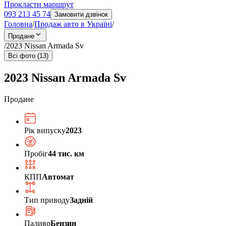
Прокласти маршрут
093 213 45 74
Замовити дзвінок
Головна
/
Продаж авто в Україні
/
Продане
/
2023 Nissan Armada Sv
Всі фото (13)
2023 Nissan Armada Sv
Продане
Рік випуску
2023
Пробіг
44 тис. км
КПП
Автомат
Тип приводу
Задній
Паливо
Бензин