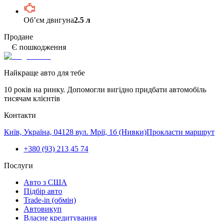
Обʼєм двигуна
2.5 л
Продане
Є пошкодження
Найкраще авто для тебе
10 років на ринку. Допомогли вигідно придбати автомобіль
тисячам клієнтів
Контакти
Київ, Україна, 04128 вул. Мрії, 1б (Нивки)
Прокласти маршрут
+380 (93) 213 45 74
Послуги
Авто з США
Підбір авто
Trade-in (обмін)
Автовикуп
Власне кредитування