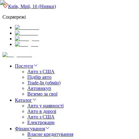
Київ, Мрії, 1б (Нивки)
Соцмережі
Послуги
Авто з США
Підбір авто
Trade-In (обмін)
Автовикуп
Веземо за свої
Каталог
Авто у наявності
Авто в дорозі
Авто з США
Електрокари
Фінансування
Власне кредитування