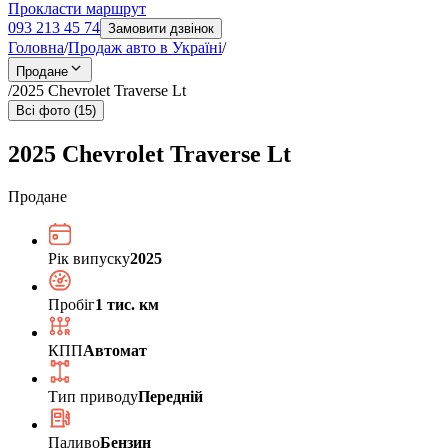
Прокласти маршрут
093 213 45 74
Замовити дзвінок
Головна
/
Продаж авто в Україні
/
Продане
/
2025 Chevrolet Traverse Lt
Всі фото (15)
2025 Chevrolet Traverse Lt
Продане
Рік випуску
2025
Пробіг
1 тис. км
КПП
Автомат
Тип приводу
Передній
Паливо
Бензин