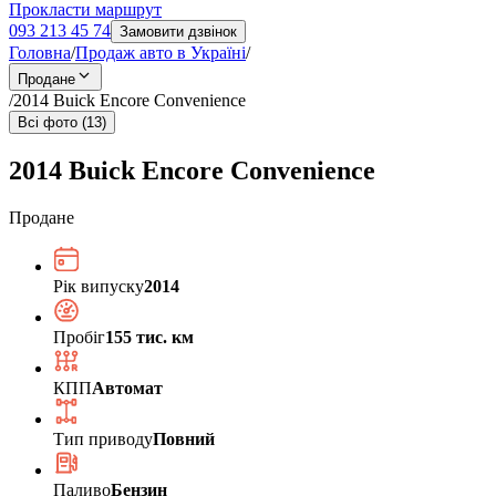
Прокласти маршрут
093 213 45 74
Замовити дзвінок
Головна
/
Продаж авто в Україні
/
Продане
/
2014 Buick Encore Convenience
Всі фото (13)
2014 Buick Encore Convenience
Продане
Рік випуску
2014
Пробіг
155 тис. км
КПП
Автомат
Тип приводу
Повний
Паливо
Бензин