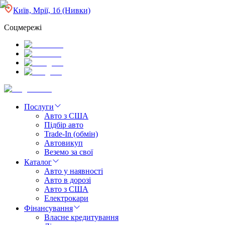
Київ, Мрії, 1б (Нивки)
Соцмережі
Послуги
Авто з США
Підбір авто
Trade-In (обмін)
Автовикуп
Веземо за свої
Каталог
Авто у наявності
Авто в дорозі
Авто з США
Електрокари
Фінансування
Власне кредитування