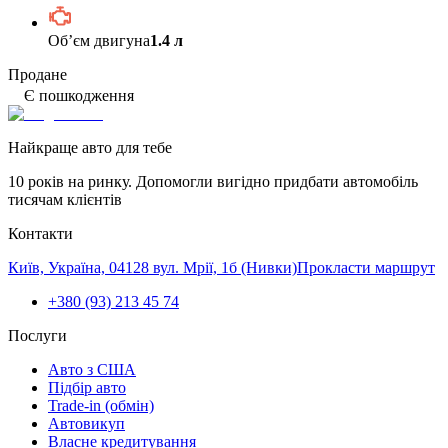
Обʼєм двигуна
1.4 л
Продане
Є пошкодження
Найкраще авто для тебе
10 років на ринку. Допомогли вигідно придбати автомобіль
тисячам клієнтів
Контакти
Київ, Україна, 04128 вул. Мрії, 1б (Нивки)
Прокласти маршрут
+380 (93) 213 45 74
Послуги
Авто з США
Підбір авто
Trade-in (обмін)
Автовикуп
Власне кредитування