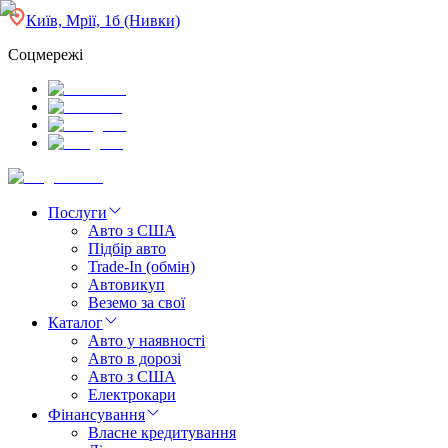
Київ, Мрії, 1б (Нивки)
Соцмережі
Послуги
Авто з США
Підбір авто
Trade-In (обмін)
Автовикуп
Веземо за свої
Каталог
Авто у наявності
Авто в дорозі
Авто з США
Електрокари
Фінансування
Власне кредитування