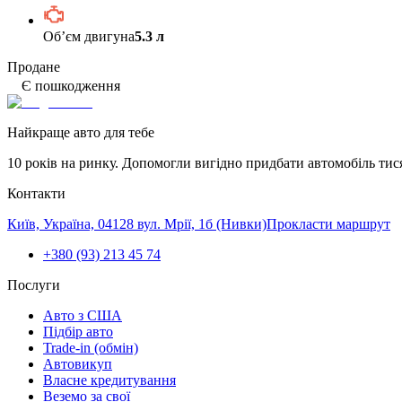
Обʼєм двигуна
5.3 л
Продане
Є пошкодження
Найкраще авто для тебе
10 років на ринку. Допомогли вигідно придбати автомобіль тис
Контакти
Київ, Україна, 04128 вул. Мрії, 1б (Нивки)
Прокласти маршрут
+380 (93) 213 45 74
Послуги
Авто з США
Підбір авто
Trade-in (обмін)
Автовикуп
Власне кредитування
Веземо за свої