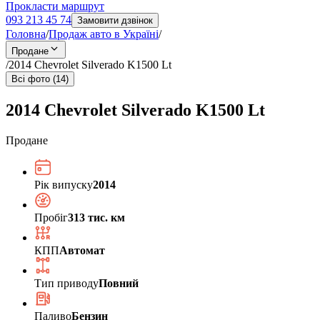
Прокласти маршрут
093 213 45 74
Замовити дзвінок
Головна
/
Продаж авто в Україні
/
Продане
/
2014 Chevrolet Silverado K1500 Lt
Всі фото (14)
2014 Chevrolet Silverado K1500 Lt
Продане
Рік випуску
2014
Пробіг
313 тис. км
КПП
Автомат
Тип приводу
Повний
Паливо
Бензин