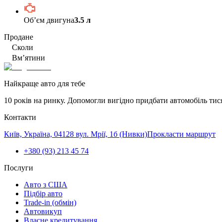
Обʼєм двигуна
3.5 л
Продане
Сколи
Вм’ятини
Найкраще авто для тебе
10 років на ринку. Допомогли вигідно придбати автомобіль тис
Контакти
Київ, Україна, 04128 вул. Мрії, 1б (Нивки)
Прокласти маршрут
+380 (93) 213 45 74
Послуги
Авто з США
Підбір авто
Trade-in (обмін)
Автовикуп
Власне кредитування