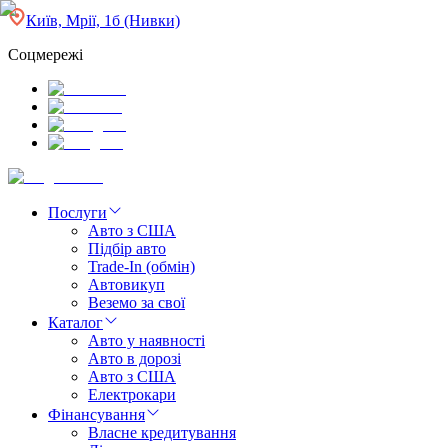
Київ, Мрії, 1б (Нивки)
Соцмережі
Послуги
Авто з США
Підбір авто
Trade-In (обмін)
Автовикуп
Веземо за свої
Каталог
Авто у наявності
Авто в дорозі
Авто з США
Електрокари
Фінансування
Власне кредитування