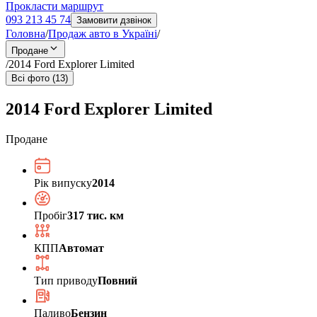
Прокласти маршрут
093 213 45 74
Замовити дзвінок
Головна
/
Продаж авто в Україні
/
Продане
/
2014 Ford Explorer Limited
Всі фото (13)
2014 Ford Explorer Limited
Продане
Рік випуску
2014
Пробіг
317 тис. км
КПП
Автомат
Тип приводу
Повний
Паливо
Бензин