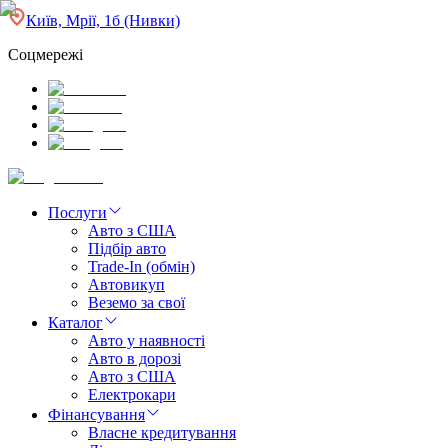
Київ, Мрії, 1б (Нивки)
Соцмережі
Послуги
Авто з США
Підбір авто
Trade-In (обмін)
Автовикуп
Веземо за свої
Каталог
Авто у наявності
Авто в дорозі
Авто з США
Електрокари
Фінансування
Власне кредитування