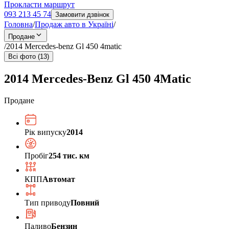
Прокласти маршрут
093 213 45 74
Замовити дзвінок
Головна
/
Продаж авто в Україні
/
Продане
/
2014 Mercedes-benz Gl 450 4matic
Всі фото (13)
2014 Mercedes-Benz Gl 450 4Matic
Продане
Рік випуску
2014
Пробіг
254 тис. км
КПП
Автомат
Тип приводу
Повний
Паливо
Бензин