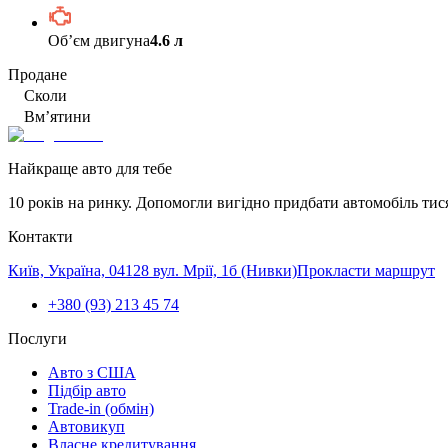
Обʼєм двигуна
4.6 л
Продане
Сколи
Вм’ятини
Найкраще авто для тебе
10 років на ринку. Допомогли вигідно придбати автомобіль тис
Контакти
Київ, Україна, 04128 вул. Мрії, 1б (Нивки)
Прокласти маршрут
+380 (93) 213 45 74
Послуги
Авто з США
Підбір авто
Trade-in (обмін)
Автовикуп
Власне кредитування