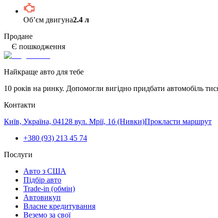
Обʼєм двигуна
2.4 л
Продане
Є пошкодження
Найкраще авто для тебе
10 років на ринку. Допомогли вигідно придбати автомобіль тис
Контакти
Київ, Україна, 04128 вул. Мрії, 1б (Нивки)
Прокласти маршрут
+380 (93) 213 45 74
Послуги
Авто з США
Підбір авто
Trade-in (обмін)
Автовикуп
Власне кредитування
Веземо за свої