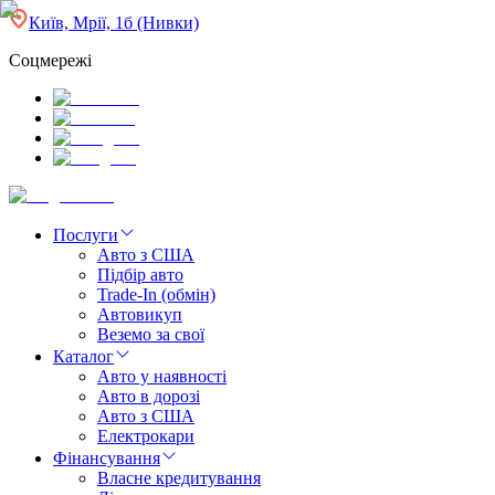
Київ, Мрії, 1б (Нивки)
Соцмережі
Послуги
Авто з США
Підбір авто
Trade-In (обмін)
Автовикуп
Веземо за свої
Каталог
Авто у наявності
Авто в дорозі
Авто з США
Електрокари
Фінансування
Власне кредитування