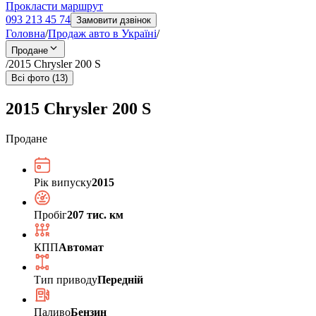
Прокласти маршрут
093 213 45 74
Замовити дзвінок
Головна
/
Продаж авто в Україні
/
Продане
/
2015 Chrysler 200 S
Всі фото (13)
2015 Chrysler 200 S
Продане
Рік випуску
2015
Пробіг
207 тис. км
КПП
Автомат
Тип приводу
Передній
Паливо
Бензин