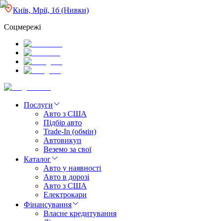
Київ, Мрії, 1б (Нивки)
Соцмережі
Послуги
Авто з США
Підбір авто
Trade-In (обмін)
Автовикуп
Веземо за свої
Каталог
Авто у наявності
Авто в дорозі
Авто з США
Електрокари
Фінансування
Власне кредитування