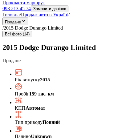
Прокласти маршрут
093 213 45 74
Замовити дзвінок
Головна
/
Продаж авто в Україні
/
Продане
/
2015 Dodge Durango Limited
Всі фото (14)
2015 Dodge Durango Limited
Продане
Рік випуску
2015
Пробіг
159 тис. км
КПП
Автомат
Тип приводу
Повний
Паливо
Unknown