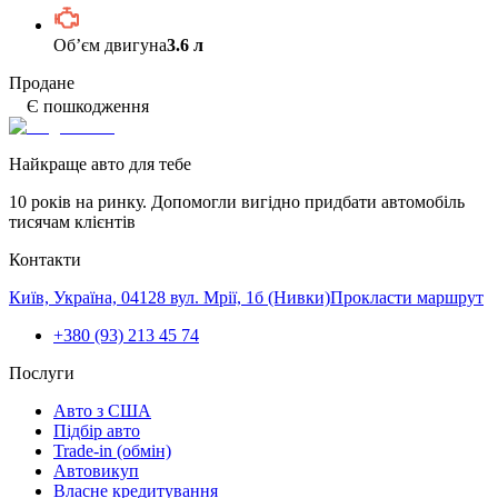
Обʼєм двигуна
3.6 л
Продане
Є пошкодження
Найкраще авто для тебе
10 років на ринку. Допомогли вигідно придбати автомобіль
тисячам клієнтів
Контакти
Київ, Україна, 04128 вул. Мрії, 1б (Нивки)
Прокласти маршрут
+380 (93) 213 45 74
Послуги
Авто з США
Підбір авто
Trade-in (обмін)
Автовикуп
Власне кредитування