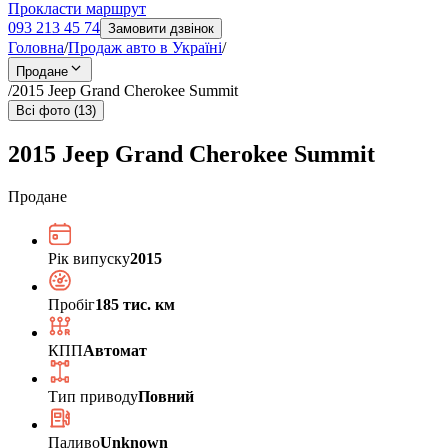
Прокласти маршрут
093 213 45 74
Замовити дзвінок
Головна
/
Продаж авто в Україні
/
Продане
/
2015 Jeep Grand Cherokee Summit
Всі фото (13)
2015 Jeep Grand Cherokee Summit
Продане
Рік випуску
2015
Пробіг
185 тис. км
КПП
Автомат
Тип приводу
Повний
Паливо
Unknown