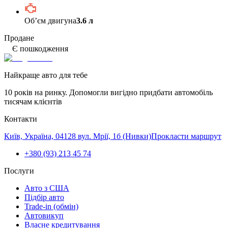
Обʼєм двигуна
3.6 л
Продане
Є пошкодження
Найкраще авто для тебе
10 років на ринку. Допомогли вигідно придбати автомобіль
тисячам клієнтів
Контакти
Київ, Україна, 04128 вул. Мрії, 1б (Нивки)
Прокласти маршрут
+380 (93) 213 45 74
Послуги
Авто з США
Підбір авто
Trade-in (обмін)
Автовикуп
Власне кредитування