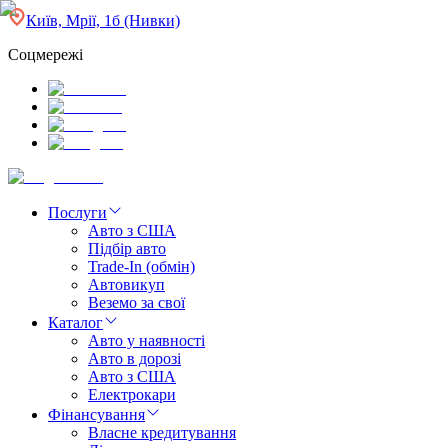
Київ, Мрії, 1б (Нивки)
Соцмережі
Послуги
Авто з США
Підбір авто
Trade-In (обмін)
Автовикуп
Веземо за свої
Каталог
Авто у наявності
Авто в дорозі
Авто з США
Електрокари
Фінансування
Власне кредитування