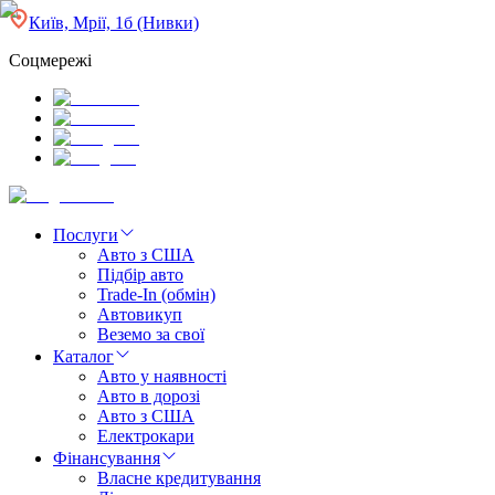
Київ, Мрії, 1б (Нивки)
Соцмережі
Послуги
Авто з США
Підбір авто
Trade-In (обмін)
Автовикуп
Веземо за свої
Каталог
Авто у наявності
Авто в дорозі
Авто з США
Електрокари
Фінансування
Власне кредитування