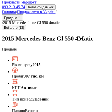
Прокласти маршрут
093 213 45 74
Замовити дзвінок
Головна
/
Продаж авто в Україні
/
Продане
/
2015 Mercedes-benz Gl 550 4matic
Всі фото (13)
2015 Mercedes-Benz Gl 550 4Matic
Продане
Рік випуску
2015
Пробіг
307 тис. км
КПП
Автомат
Тип приводу
Повний
Паливо
Бензин