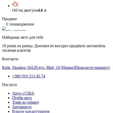
Обʼєм двигуна
4.6 л
Продане
Є пошкодження
Найкраще авто для тебе
10 років на ринку. Допомогли вигідно придбати автомобіль
тисячам клієнтів
Контакти
Київ, Україна, 04128 вул. Мрії, 1б (Нивки)
Прокласти маршрут
+380 (93) 213 45 74
Послуги
Авто з США
Підбір авто
Trade-in (обмін)
Автовикуп
Власне кредитування