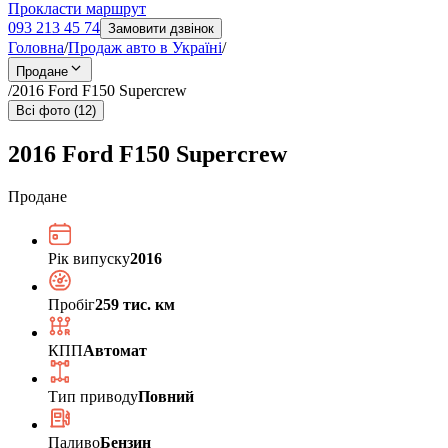
Прокласти маршрут
093 213 45 74
Замовити дзвінок
Головна
/
Продаж авто в Україні
/
Продане
/
2016 Ford F150 Supercrew
Всі фото (12)
2016 Ford F150 Supercrew
Продане
Рік випуску
2016
Пробіг
259 тис. км
КПП
Автомат
Тип приводу
Повний
Паливо
Бензин