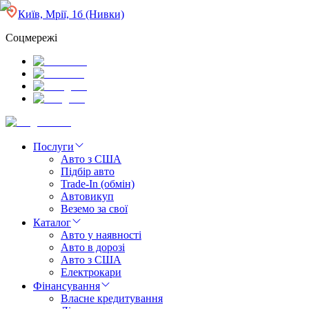
Київ, Мрії, 1б (Нивки)
Соцмережі
Послуги
Авто з США
Підбір авто
Trade-In (обмін)
Автовикуп
Веземо за свої
Каталог
Авто у наявності
Авто в дорозі
Авто з США
Електрокари
Фінансування
Власне кредитування