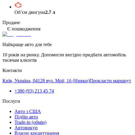
Обʼєм двигуна
2.7 л
Продане
Є пошкодження
Найкраще авто для тебе
10 років на ринку. Допомогли вигідно придбати автомобіль
тисячам клієнтів
Контакти
Київ, Україна, 04128 вул. Мрії, 1б (Нивки)
Прокласти маршрут
+380 (93) 213 45 74
Послуги
Авто з США
Підбір авто
Trade-in (обмін)
Автовикуп
Власне кредитування