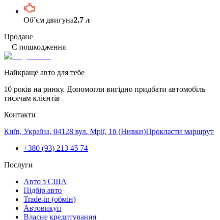
Обʼєм двигуна
2.7 л
Продане
Є пошкодження
Найкраще авто для тебе
10 років на ринку. Допомогли вигідно придбати автомобіль
тисячам клієнтів
Контакти
Київ, Україна, 04128 вул. Мрії, 1б (Нивки)
Прокласти маршрут
+380 (93) 213 45 74
Послуги
Авто з США
Підбір авто
Trade-in (обмін)
Автовикуп
Власне кредитування