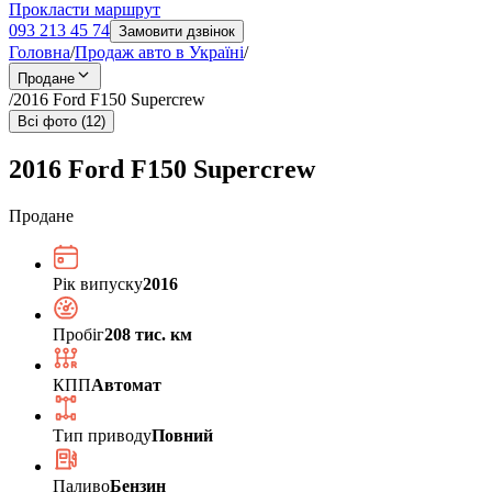
Прокласти маршрут
093 213 45 74
Замовити дзвінок
Головна
/
Продаж авто в Україні
/
Продане
/
2016 Ford F150 Supercrew
Всі фото (12)
2016 Ford F150 Supercrew
Продане
Рік випуску
2016
Пробіг
208 тис. км
КПП
Автомат
Тип приводу
Повний
Паливо
Бензин