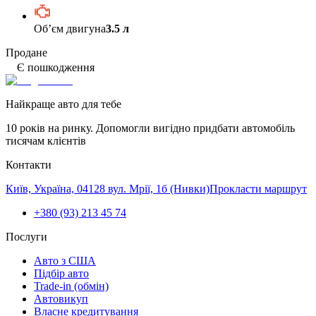
Обʼєм двигуна
3.5 л
Продане
Є пошкодження
Найкраще авто для тебе
10 років на ринку. Допомогли вигідно придбати автомобіль
тисячам клієнтів
Контакти
Київ, Україна, 04128 вул. Мрії, 1б (Нивки)
Прокласти маршрут
+380 (93) 213 45 74
Послуги
Авто з США
Підбір авто
Trade-in (обмін)
Автовикуп
Власне кредитування