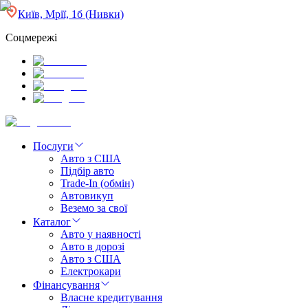
Київ, Мрії, 1б (Нивки)
Соцмережі
Послуги
Авто з США
Підбір авто
Trade-In (обмін)
Автовикуп
Веземо за свої
Каталог
Авто у наявності
Авто в дорозі
Авто з США
Електрокари
Фінансування
Власне кредитування