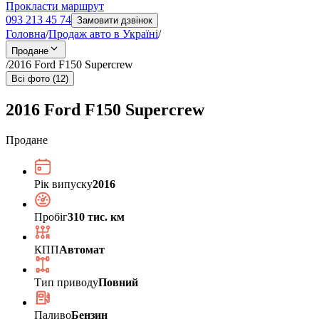
Прокласти маршрут
093 213 45 74
Замовити дзвінок
Головна
/
Продаж авто в Україні
/
Продане
/
2016 Ford F150 Supercrew
Всі фото (12)
2016 Ford F150 Supercrew
Продане
Рік випуску
2016
Пробіг
310 тис. км
КПП
Автомат
Тип приводу
Повний
Паливо
Бензин