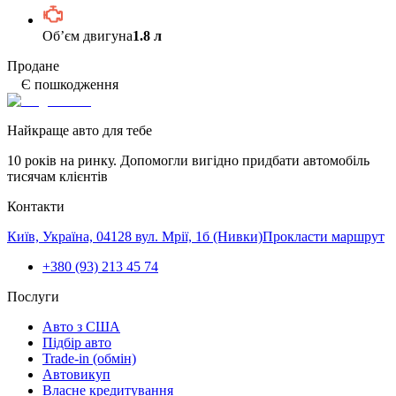
Обʼєм двигуна
1.8 л
Продане
Є пошкодження
Найкраще авто для тебе
10 років на ринку. Допомогли вигідно придбати автомобіль
тисячам клієнтів
Контакти
Київ, Україна, 04128 вул. Мрії, 1б (Нивки)
Прокласти маршрут
+380 (93) 213 45 74
Послуги
Авто з США
Підбір авто
Trade-in (обмін)
Автовикуп
Власне кредитування