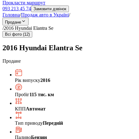
Прокласти маршрут
093 213 45 74
Замовити дзвінок
Головна
/
Продаж авто в Україні
/
Продане
/
2016 Hyundai Elantra Se
Всі фото (12)
2016 Hyundai Elantra Se
Продане
Рік випуску
2016
Пробіг
115 тис. км
КПП
Автомат
Тип приводу
Передній
Паливо
Бензин