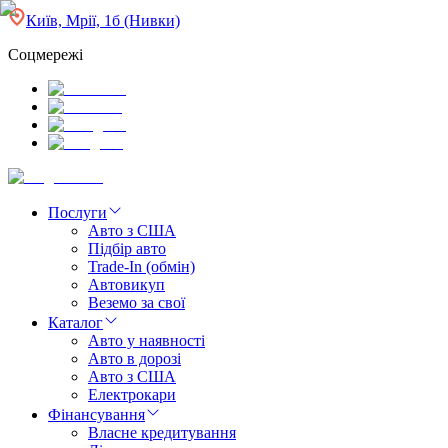
Київ, Мрії, 1б (Нивки)
Соцмережі
Послуги
Авто з США
Підбір авто
Trade-In (обмін)
Автовикуп
Веземо за свої
Каталог
Авто у наявності
Авто в дорозі
Авто з США
Електрокари
Фінансування
Власне кредитування