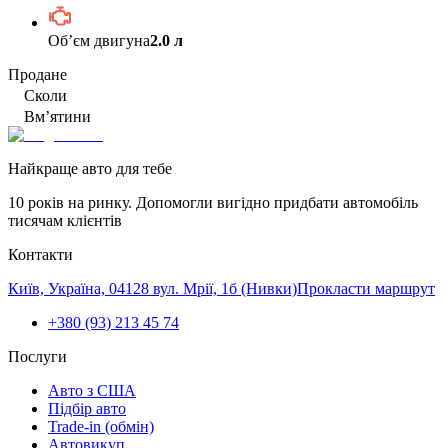
Обʼєм двигуна
2.0 л
Продане
Сколи
Вм’ятини
Найкраще авто для тебе
10 років на ринку. Допомогли вигідно придбати автомобіль
тисячам клієнтів
Контакти
Київ, Україна, 04128 вул. Мрії, 1б (Нивки)
Прокласти маршрут
+380 (93) 213 45 74
Послуги
Авто з США
Підбір авто
Trade-in (обмін)
Автовикуп