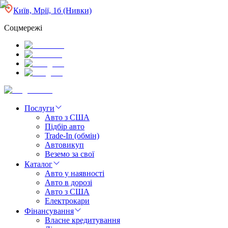
Київ, Мрії, 1б (Нивки)
Соцмережі
Послуги
Авто з США
Підбір авто
Trade-In (обмін)
Автовикуп
Веземо за свої
Каталог
Авто у наявності
Авто в дорозі
Авто з США
Електрокари
Фінансування
Власне кредитування