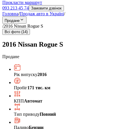
Прокласти маршрут
093 213 45 74
Замовити дзвінок
Головна
/
Продаж авто в Україні
/
Продане
/
2016 Nissan Rogue S
Всі фото (14)
2016 Nissan Rogue S
Продане
Рік випуску
2016
Пробіг
171 тис. км
КПП
Автомат
Тип приводу
Повний
Паливо
Бензин