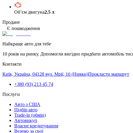
Обʼєм двигуна
2.5 л
Продане
Є пошкодження
Найкраще авто для тебе
10 років на ринку. Допомогли вигідно придбати автомобіль тис
Контакти
Київ, Україна, 04128 вул. Мрії, 1б (Нивки)
Прокласти маршрут
+380 (93) 213 45 74
Послуги
Авто з США
Підбір авто
Trade-in (обмін)
Автовикуп
Власне кредитування
Веземо за свої