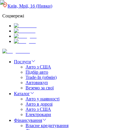
Київ, Мрії, 1б (Нивки)
Соцмережі
Послуги
Авто з США
Підбір авто
Trade-In (обмін)
Автовикуп
Веземо за свої
Каталог
Авто у наявності
Авто в дорозі
Авто з США
Електрокари
Фінансування
Власне кредитування