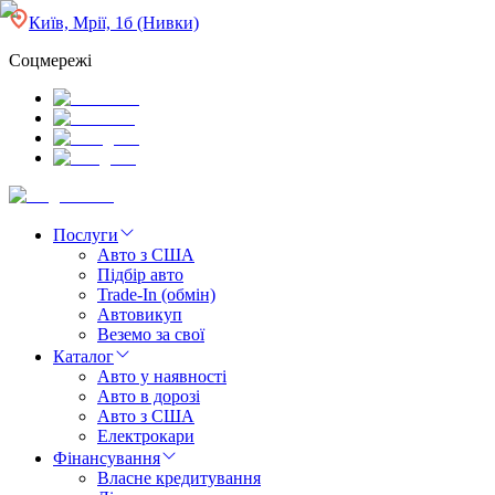
Київ, Мрії, 1б (Нивки)
Соцмережі
Послуги
Авто з США
Підбір авто
Trade-In (обмін)
Автовикуп
Веземо за свої
Каталог
Авто у наявності
Авто в дорозі
Авто з США
Електрокари
Фінансування
Власне кредитування