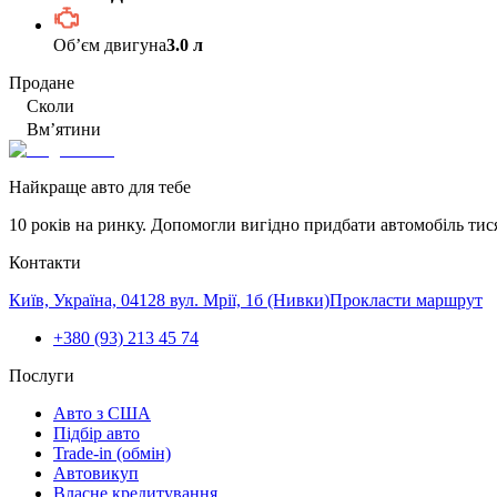
Обʼєм двигуна
3.0 л
Продане
Сколи
Вм’ятини
Найкраще авто для тебе
10 років на ринку. Допомогли вигідно придбати автомобіль тис
Контакти
Київ, Україна, 04128 вул. Мрії, 1б (Нивки)
Прокласти маршрут
+380 (93) 213 45 74
Послуги
Авто з США
Підбір авто
Trade-in (обмін)
Автовикуп
Власне кредитування