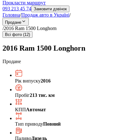
Прокласти маршрут
093 213 45 74
Замовити дзвінок
Головна
/
Продаж авто в Україні
/
Продане
/
2016 Ram 1500 Longhorn
Всі фото (12)
2016 Ram 1500 Longhorn
Продане
Рік випуску
2016
Пробіг
213 тис. км
КПП
Автомат
Тип приводу
Повний
Паливо
Дизель