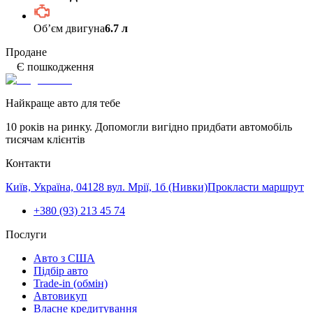
Обʼєм двигуна
6.7 л
Продане
Є пошкодження
Найкраще авто для тебе
10 років на ринку. Допомогли вигідно придбати автомобіль
тисячам клієнтів
Контакти
Київ, Україна, 04128 вул. Мрії, 1б (Нивки)
Прокласти маршрут
+380 (93) 213 45 74
Послуги
Авто з США
Підбір авто
Trade-in (обмін)
Автовикуп
Власне кредитування