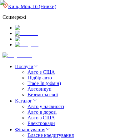
Київ, Мрії, 1б (Нивки)
Соцмережі
Послуги
Авто з США
Підбір авто
Trade-In (обмін)
Автовикуп
Веземо за свої
Каталог
Авто у наявності
Авто в дорозі
Авто з США
Електрокари
Фінансування
Власне кредитування