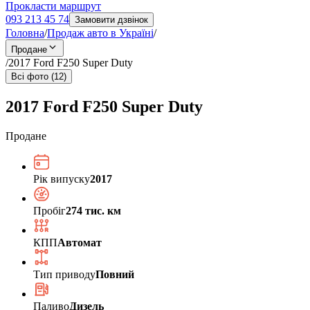
Прокласти маршрут
093 213 45 74
Замовити дзвінок
Головна
/
Продаж авто в Україні
/
Продане
/
2017 Ford F250 Super Duty
Всі фото (12)
2017 Ford F250 Super Duty
Продане
Рік випуску
2017
Пробіг
274 тис. км
КПП
Автомат
Тип приводу
Повний
Паливо
Дизель