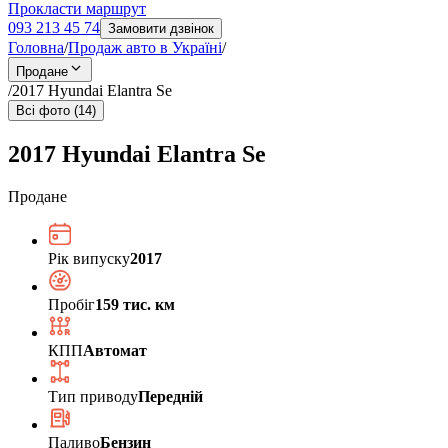
Прокласти маршрут
093 213 45 74
Замовити дзвінок
Головна
/
Продаж авто в Україні
/
Продане
/
2017 Hyundai Elantra Se
Всі фото (14)
2017 Hyundai Elantra Se
Продане
Рік випуску
2017
Пробіг
159 тис. км
КПП
Автомат
Тип приводу
Передній
Паливо
Бензин