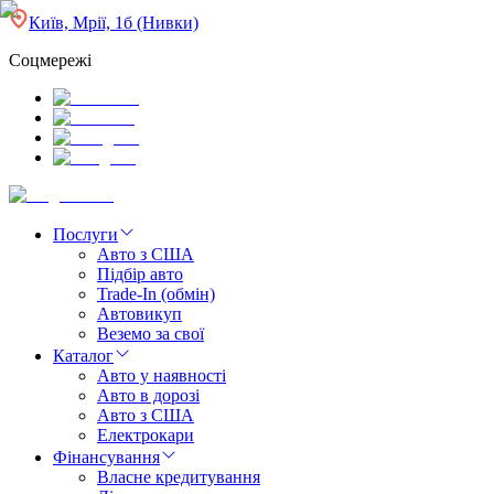
Київ, Мрії, 1б (Нивки)
Соцмережі
Послуги
Авто з США
Підбір авто
Trade-In (обмін)
Автовикуп
Веземо за свої
Каталог
Авто у наявності
Авто в дорозі
Авто з США
Електрокари
Фінансування
Власне кредитування