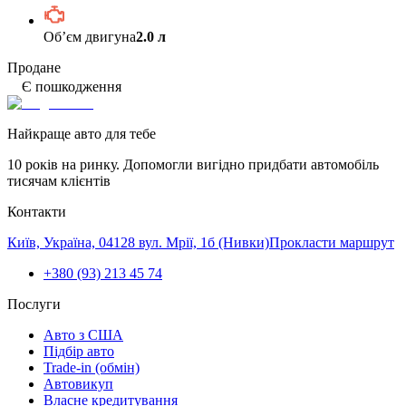
Обʼєм двигуна
2.0 л
Продане
Є пошкодження
Найкраще авто для тебе
10 років на ринку. Допомогли вигідно придбати автомобіль
тисячам клієнтів
Контакти
Київ, Україна, 04128 вул. Мрії, 1б (Нивки)
Прокласти маршрут
+380 (93) 213 45 74
Послуги
Авто з США
Підбір авто
Trade-in (обмін)
Автовикуп
Власне кредитування