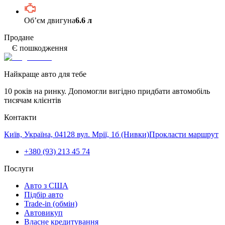
Обʼєм двигуна
6.6 л
Продане
Є пошкодження
Найкраще авто для тебе
10 років на ринку. Допомогли вигідно придбати автомобіль
тисячам клієнтів
Контакти
Київ, Україна, 04128 вул. Мрії, 1б (Нивки)
Прокласти маршрут
+380 (93) 213 45 74
Послуги
Авто з США
Підбір авто
Trade-in (обмін)
Автовикуп
Власне кредитування