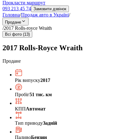
Прокласти маршрут
093 213 45 74
Замовити дзвінок
Головна
/
Продаж авто в Україні
/
Продане
/
2017 Rolls-royce Wraith
Всі фото (13)
2017 Rolls-Royce Wraith
Продане
Рік випуску
2017
Пробіг
51 тис. км
КПП
Автомат
Тип приводу
Задній
Паливо
Бензин