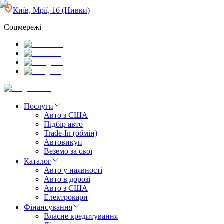
Київ, Мрії, 1б (Нивки)
Соцмережі
Послуги
Авто з США
Підбір авто
Trade-In (обмін)
Автовикуп
Веземо за свої
Каталог
Авто у наявності
Авто в дорозі
Авто з США
Електрокари
Фінансування
Власне кредитування