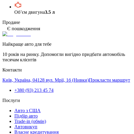
Обʼєм двигуна
3.5 л
Продане
Є пошкодження
Найкраще авто для тебе
10 років на ринку. Допомогли вигідно придбати автомобіль
тисячам клієнтів
Контакти
Київ, Україна, 04128 вул. Мрії, 1б (Нивки)
Прокласти маршрут
+380 (93) 213 45 74
Послуги
Авто з США
Підбір авто
Trade-in (обмін)
Автовикуп
Власне кредитування