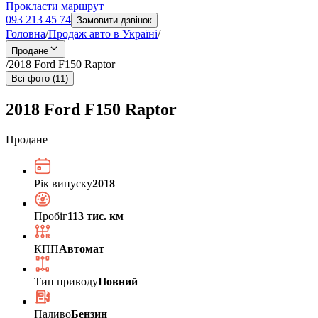
Прокласти маршрут
093 213 45 74
Замовити дзвінок
Головна
/
Продаж авто в Україні
/
Продане
/
2018 Ford F150 Raptor
Всі фото (11)
2018 Ford F150 Raptor
Продане
Рік випуску
2018
Пробіг
113 тис. км
КПП
Автомат
Тип приводу
Повний
Паливо
Бензин