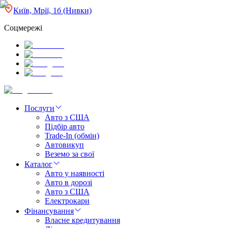
Київ, Мрії, 1б (Нивки)
Соцмережі
Послуги
Авто з США
Підбір авто
Trade-In (обмін)
Автовикуп
Веземо за свої
Каталог
Авто у наявності
Авто в дорозі
Авто з США
Електрокари
Фінансування
Власне кредитування