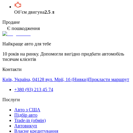
Обʼєм двигуна
2.5 л
Продане
Є пошкодження
Найкраще авто для тебе
10 років на ринку. Допомогли вигідно придбати автомобіль
тисячам клієнтів
Контакти
Київ, Україна, 04128 вул. Мрії, 1б (Нивки)
Прокласти маршрут
+380 (93) 213 45 74
Послуги
Авто з США
Підбір авто
Trade-in (обмін)
Автовикуп
Власне кредитування