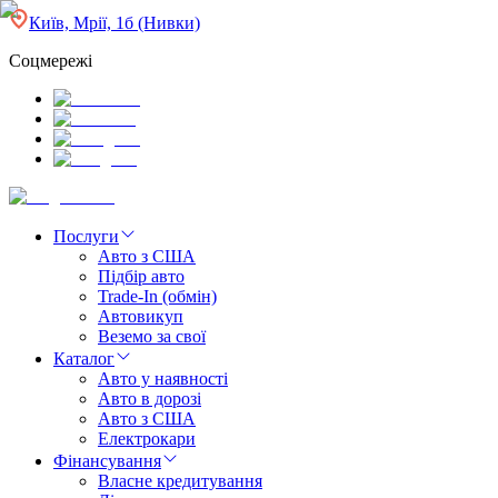
Київ, Мрії, 1б (Нивки)
Соцмережі
Послуги
Авто з США
Підбір авто
Trade-In (обмін)
Автовикуп
Веземо за свої
Каталог
Авто у наявності
Авто в дорозі
Авто з США
Електрокари
Фінансування
Власне кредитування