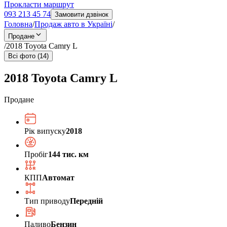
Прокласти маршрут
093 213 45 74
Замовити дзвінок
Головна
/
Продаж авто в Україні
/
Продане
/
2018 Toyota Camry L
Всі фото (14)
2018 Toyota Camry L
Продане
Рік випуску
2018
Пробіг
144 тис. км
КПП
Автомат
Тип приводу
Передній
Паливо
Бензин