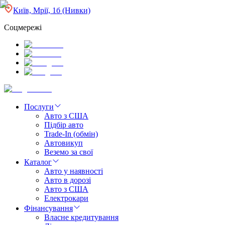
Київ, Мрії, 1б (Нивки)
Соцмережі
Послуги
Авто з США
Підбір авто
Trade-In (обмін)
Автовикуп
Веземо за свої
Каталог
Авто у наявності
Авто в дорозі
Авто з США
Електрокари
Фінансування
Власне кредитування