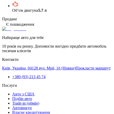
Обʼєм двигуна
5.7 л
Продане
Є пошкодження
Найкраще авто для тебе
10 років на ринку. Допомогли вигідно придбати автомобіль
тисячам клієнтів
Контакти
Київ, Україна, 04128 вул. Мрії, 1б (Нивки)
Прокласти маршрут
+380 (93) 213 45 74
Послуги
Авто з США
Підбір авто
Trade-in (обмін)
Автовикуп
Власне кредитування