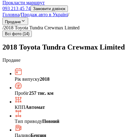
Прокласти маршрут
093 213 45 74
Замовити дзвінок
Головна
/
Продаж авто в Україні
/
Продане
/
2018 Toyota Tundra Crewmax Limited
Всі фото (14)
2018 Toyota Tundra Crewmax Limited
Продане
Рік випуску
2018
Пробіг
257 тис. км
КПП
Автомат
Тип приводу
Повний
Паливо
Бензин