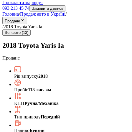
Прокласти маршрут
093 213 45 74
Замовити дзвінок
Головна
/
Продаж авто в Україні
/
Продане
/
2018 Toyota Yaris Ia
Всі фото (13)
2018 Toyota Yaris Ia
Продане
Рік випуску
2018
Пробіг
113 тис. км
КПП
Ручна/Механіка
Тип приводу
Передній
Паливо
Бензин