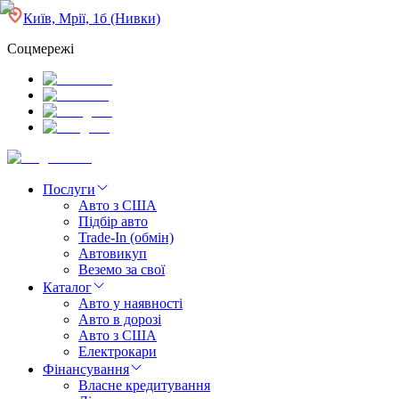
Київ, Мрії, 1б (Нивки)
Соцмережі
Послуги
Авто з США
Підбір авто
Trade-In (обмін)
Автовикуп
Веземо за свої
Каталог
Авто у наявності
Авто в дорозі
Авто з США
Електрокари
Фінансування
Власне кредитування