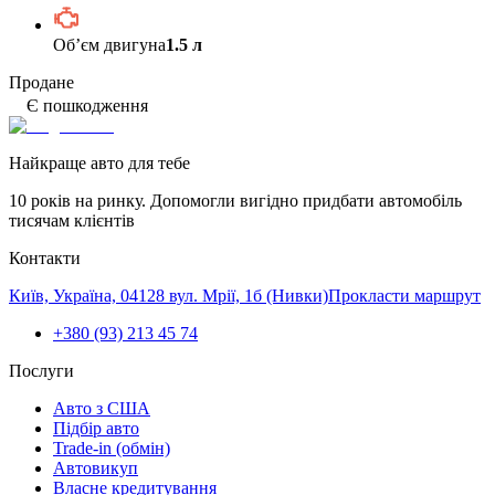
Обʼєм двигуна
1.5 л
Продане
Є пошкодження
Найкраще авто для тебе
10 років на ринку. Допомогли вигідно придбати автомобіль
тисячам клієнтів
Контакти
Київ, Україна, 04128 вул. Мрії, 1б (Нивки)
Прокласти маршрут
+380 (93) 213 45 74
Послуги
Авто з США
Підбір авто
Trade-in (обмін)
Автовикуп
Власне кредитування