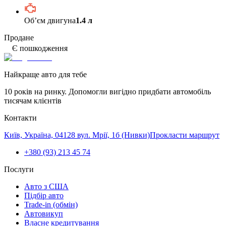
Обʼєм двигуна
1.4 л
Продане
Є пошкодження
Найкраще авто для тебе
10 років на ринку. Допомогли вигідно придбати автомобіль
тисячам клієнтів
Контакти
Київ, Україна, 04128 вул. Мрії, 1б (Нивки)
Прокласти маршрут
+380 (93) 213 45 74
Послуги
Авто з США
Підбір авто
Trade-in (обмін)
Автовикуп
Власне кредитування