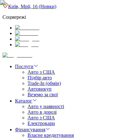
Київ, Мрії, 1б (Нивки)
Соцмережі
Послуги
Авто з США
Підбір авто
Trade-In (обмін)
Автовикуп
Веземо за свої
Каталог
Авто у наявності
Авто в дорозі
Авто з США
Електрокари
Фінансування
Власне кредитування