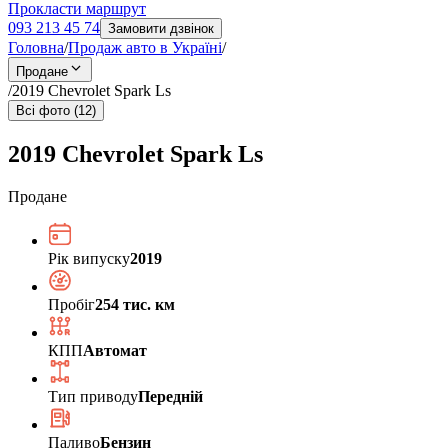
Прокласти маршрут
093 213 45 74
Замовити дзвінок
Головна
/
Продаж авто в Україні
/
Продане
/
2019 Chevrolet Spark Ls
Всі фото (12)
2019 Chevrolet Spark Ls
Продане
Рік випуску
2019
Пробіг
254 тис. км
КПП
Автомат
Тип приводу
Передній
Паливо
Бензин