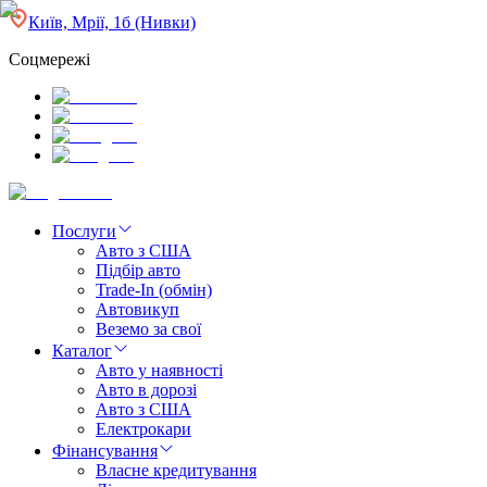
Київ, Мрії, 1б (Нивки)
Соцмережі
Послуги
Авто з США
Підбір авто
Trade-In (обмін)
Автовикуп
Веземо за свої
Каталог
Авто у наявності
Авто в дорозі
Авто з США
Електрокари
Фінансування
Власне кредитування