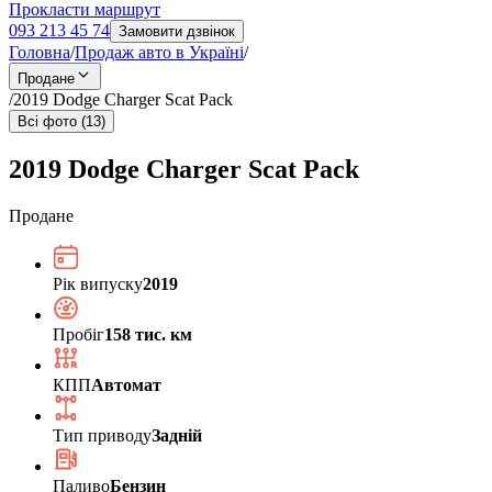
Прокласти маршрут
093 213 45 74
Замовити дзвінок
Головна
/
Продаж авто в Україні
/
Продане
/
2019 Dodge Charger Scat Pack
Всі фото (13)
2019 Dodge Charger Scat Pack
Продане
Рік випуску
2019
Пробіг
158 тис. км
КПП
Автомат
Тип приводу
Задній
Паливо
Бензин