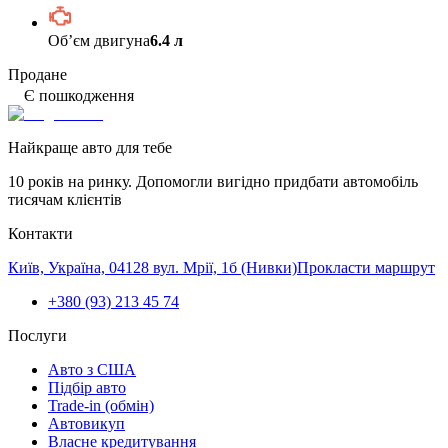
Обʼєм двигуна
6.4 л
Продане
Є пошкодження
Найкраще авто для тебе
10 років на ринку. Допомогли вигідно придбати автомобіль
тисячам клієнтів
Контакти
Київ, Україна, 04128 вул. Мрії, 1б (Нивки)
Прокласти маршрут
+380 (93) 213 45 74
Послуги
Авто з США
Підбір авто
Trade-in (обмін)
Автовикуп
Власне кредитування