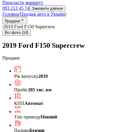
Прокласти маршрут
093 213 45 74
Замовити дзвінок
Головна
/
Продаж авто в Україні
/
Продане
/
2019 Ford F150 Supercrew
Всі фото (14)
2019 Ford F150 Supercrew
Продане
Рік випуску
2019
Пробіг
205 тис. км
КПП
Автомат
Тип приводу
Повний
Паливо
Бензин