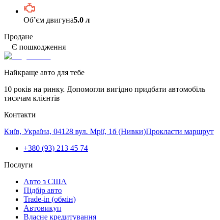
Обʼєм двигуна
5.0 л
Продане
Є пошкодження
Найкраще авто для тебе
10 років на ринку. Допомогли вигідно придбати автомобіль
тисячам клієнтів
Контакти
Київ, Україна, 04128 вул. Мрії, 1б (Нивки)
Прокласти маршрут
+380 (93) 213 45 74
Послуги
Авто з США
Підбір авто
Trade-in (обмін)
Автовикуп
Власне кредитування