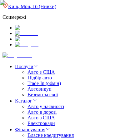
Київ, Мрії, 1б (Нивки)
Соцмережі
Послуги
Авто з США
Підбір авто
Trade-In (обмін)
Автовикуп
Веземо за свої
Каталог
Авто у наявності
Авто в дорозі
Авто з США
Електрокари
Фінансування
Власне кредитування