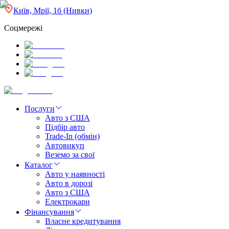
Київ, Мрії, 1б (Нивки)
Соцмережі
Послуги
Авто з США
Підбір авто
Trade-In (обмін)
Автовикуп
Веземо за свої
Каталог
Авто у наявності
Авто в дорозі
Авто з США
Електрокари
Фінансування
Власне кредитування