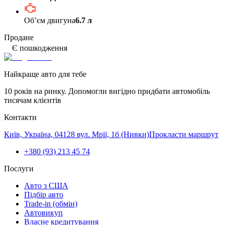
Обʼєм двигуна
6.7 л
Продане
Є пошкодження
Найкраще авто для тебе
10 років на ринку. Допомогли вигідно придбати автомобіль
тисячам клієнтів
Контакти
Київ, Україна, 04128 вул. Мрії, 1б (Нивки)
Прокласти маршрут
+380 (93) 213 45 74
Послуги
Авто з США
Підбір авто
Trade-in (обмін)
Автовикуп
Власне кредитування