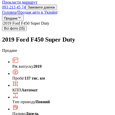
Прокласти маршрут
093 213 45 74
Замовити дзвінок
Головна
/
Продаж авто в Україні
/
Продане
/
2019 Ford F450 Super Duty
Всі фото (15)
2019 Ford F450 Super Duty
Продане
Рік випуску
2019
Пробіг
137 тис. км
КПП
Автомат
Тип приводу
Повний
Паливо
Дизель