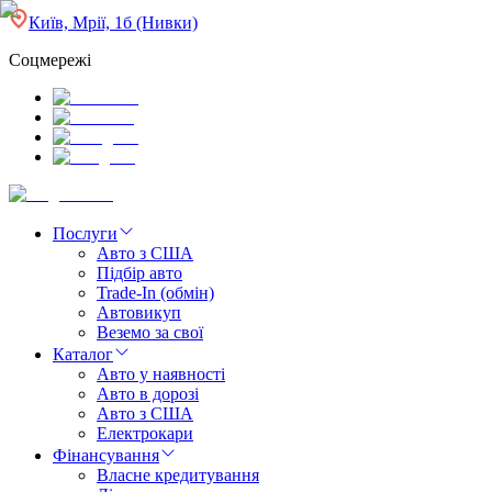
Київ, Мрії, 1б (Нивки)
Соцмережі
Послуги
Авто з США
Підбір авто
Trade-In (обмін)
Автовикуп
Веземо за свої
Каталог
Авто у наявності
Авто в дорозі
Авто з США
Електрокари
Фінансування
Власне кредитування