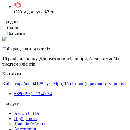
Обʼєм двигуна
3.7 л
Продане
Сколи
Вм’ятини
Найкраще авто для тебе
10 років на ринку. Допомогли вигідно придбати автомобіль
тисячам клієнтів
Контакти
Київ, Україна, 04128 вул. Мрії, 1б (Нивки)
Прокласти маршрут
+380 (93) 213 45 74
Послуги
Авто з США
Підбір авто
Trade-in (обмін)
Автовикуп