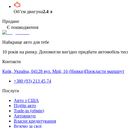
Обʼєм двигуна
2.4 л
Продане
Є пошкодження
Найкраще авто для тебе
10 років на ринку. Допомогли вигідно придбати автомобіль тис
Контакти
Київ, Україна, 04128 вул. Мрії, 1б (Нивки)
Прокласти маршрут
+380 (93) 213 45 74
Послуги
Авто з США
Підбір авто
Trade-in (обмін)
Автовикуп
Власне кредитування
Веземо за свої