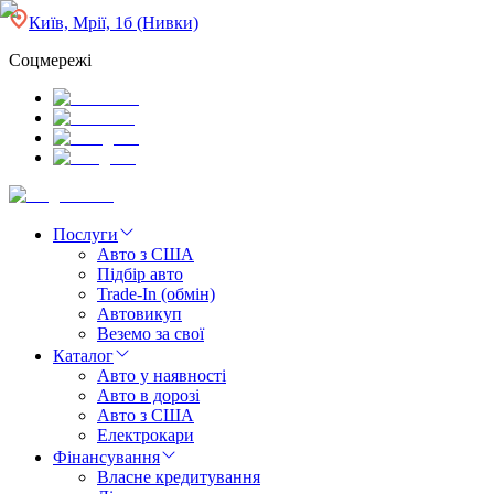
Київ, Мрії, 1б (Нивки)
Соцмережі
Послуги
Авто з США
Підбір авто
Trade-In (обмін)
Автовикуп
Веземо за свої
Каталог
Авто у наявності
Авто в дорозі
Авто з США
Електрокари
Фінансування
Власне кредитування