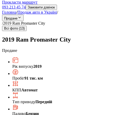
Прокласти маршрут
093 213 45 74
Замовити дзвінок
Головна
/
Продаж авто в Україні
/
Продане
/
2019 Ram Promaster City
Всі фото (13)
2019 Ram Promaster City
Продане
Рік випуску
2019
Пробіг
91 тис. км
КПП
Автомат
Тип приводу
Передній
Паливо
Бензин