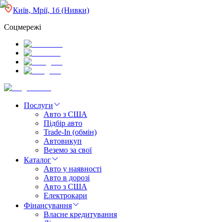
Київ, Мрії, 1б (Нивки)
Соцмережі
Послуги
Авто з США
Підбір авто
Trade-In (обмін)
Автовикуп
Веземо за свої
Каталог
Авто у наявності
Авто в дорозі
Авто з США
Електрокари
Фінансування
Власне кредитування