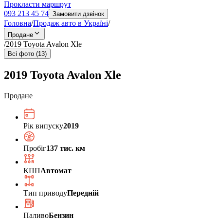
Прокласти маршрут
093 213 45 74
Замовити дзвінок
Головна
/
Продаж авто в Україні
/
Продане
/
2019 Toyota Avalon Xle
Всі фото (13)
2019 Toyota Avalon Xle
Продане
Рік випуску
2019
Пробіг
137 тис. км
КПП
Автомат
Тип приводу
Передній
Паливо
Бензин