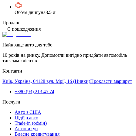
Обʼєм двигуна
3.5 л
Продане
Є пошкодження
Найкраще авто для тебе
10 років на ринку. Допомогли вигідно придбати автомобіль
тисячам клієнтів
Контакти
Київ, Україна, 04128 вул. Мрії, 1б (Нивки)
Прокласти маршрут
+380 (93) 213 45 74
Послуги
Авто з США
Підбір авто
Trade-in (обмін)
Автовикуп
Власне кредитування