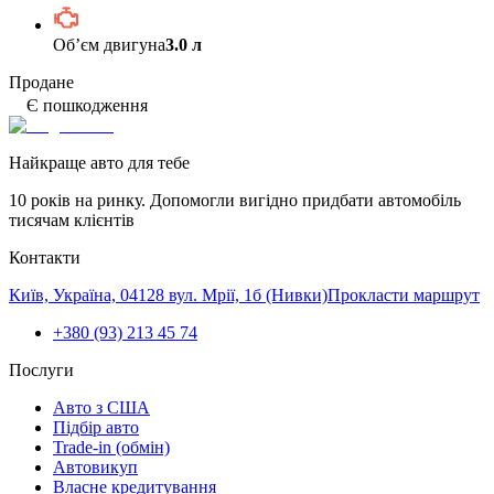
Обʼєм двигуна
3.0 л
Продане
Є пошкодження
Найкраще авто для тебе
10 років на ринку. Допомогли вигідно придбати автомобіль
тисячам клієнтів
Контакти
Київ, Україна, 04128 вул. Мрії, 1б (Нивки)
Прокласти маршрут
+380 (93) 213 45 74
Послуги
Авто з США
Підбір авто
Trade-in (обмін)
Автовикуп
Власне кредитування