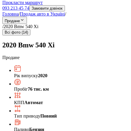
Прокласти маршрут
093 213 45 74
Замовити дзвінок
Головна
/
Продаж авто в Україні
/
Продане
/
2020 Bmw 540 Xi
Всі фото (14)
2020 Bmw 540 Xi
Продане
Рік випуску
2020
Пробіг
76 тис. км
КПП
Автомат
Тип приводу
Повний
Паливо
Бензин