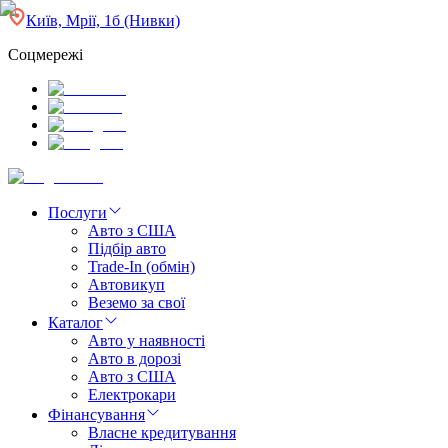
Київ, Мрії, 1б (Нивки)
Соцмережі
Послуги
Авто з США
Підбір авто
Trade-In (обмін)
Автовикуп
Веземо за свої
Каталог
Авто у наявності
Авто в дорозі
Авто з США
Електрокари
Фінансування
Власне кредитування