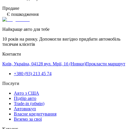
Продане
Є пошкодження
Найкраще авто для тебе
10 років на ринку. Допомогли вигідно придбати автомобіль
тисячам клієнтів
Контакти
Київ, Україна, 04128 вул. Мрії, 1б (Нивки)
Прокласти маршрут
+380 (93) 213 45 74
Послуги
Авто з США
Підбір авто
Trade-in (обмін)
Автовикуп
Власне кредитування
Веземо за свої
Каталог