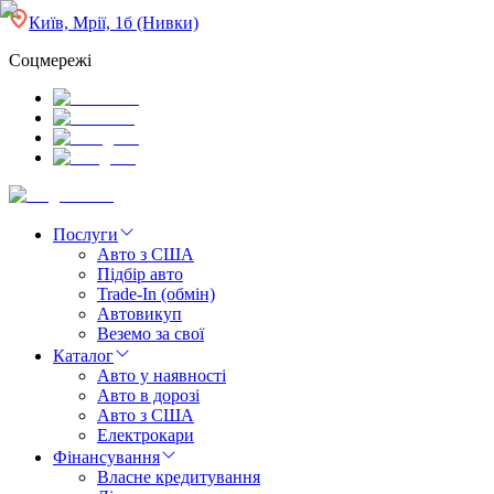
Київ, Мрії, 1б (Нивки)
Соцмережі
Послуги
Авто з США
Підбір авто
Trade-In (обмін)
Автовикуп
Веземо за свої
Каталог
Авто у наявності
Авто в дорозі
Авто з США
Електрокари
Фінансування
Власне кредитування