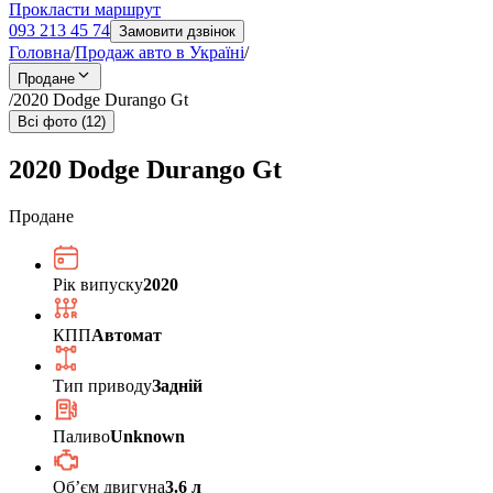
Прокласти маршрут
093 213 45 74
Замовити дзвінок
Головна
/
Продаж авто в Україні
/
Продане
/
2020 Dodge Durango Gt
Всі фото (12)
2020 Dodge Durango Gt
Продане
Рік випуску
2020
КПП
Автомат
Тип приводу
Задній
Паливо
Unknown
Обʼєм двигуна
3.6 л