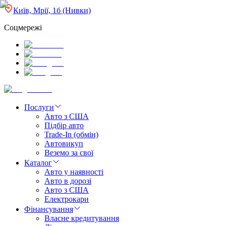
Київ, Мрії, 1б (Нивки)
Соцмережі
Послуги
Авто з США
Підбір авто
Trade-In (обмін)
Автовикуп
Веземо за свої
Каталог
Авто у наявності
Авто в дорозі
Авто з США
Електрокари
Фінансування
Власне кредитування