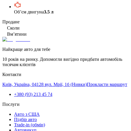
Обʼєм двигуна
3.5 л
Продане
Сколи
Вм’ятини
Найкраще авто для тебе
10 років на ринку. Допомогли вигідно придбати автомобіль
тисячам клієнтів
Контакти
Київ, Україна, 04128 вул. Мрії, 1б (Нивки)
Прокласти маршрут
+380 (93) 213 45 74
Послуги
Авто з США
Підбір авто
Trade-in (обмін)
Автовикуп