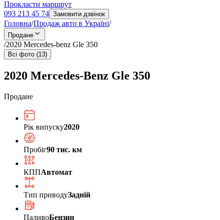
Прокласти маршрут
093 213 45 74
Замовити дзвінок
Головна
/
Продаж авто в Україні
/
Продане
/
2020 Mercedes-benz Gle 350
Всі фото (13)
2020 Mercedes-Benz Gle 350
Продане
Рік випуску
2020
Пробіг
90 тис. км
КПП
Автомат
Тип приводу
Задній
Паливо
Бензин