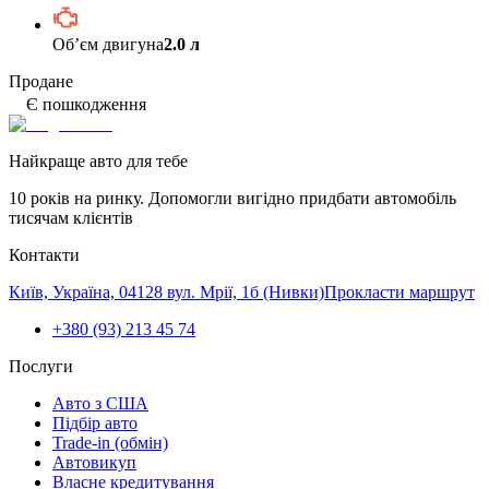
Обʼєм двигуна
2.0 л
Продане
Є пошкодження
Найкраще авто для тебе
10 років на ринку. Допомогли вигідно придбати автомобіль
тисячам клієнтів
Контакти
Київ, Україна, 04128 вул. Мрії, 1б (Нивки)
Прокласти маршрут
+380 (93) 213 45 74
Послуги
Авто з США
Підбір авто
Trade-in (обмін)
Автовикуп
Власне кредитування