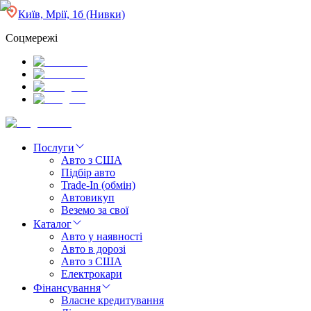
Київ, Мрії, 1б (Нивки)
Соцмережі
Послуги
Авто з США
Підбір авто
Trade-In (обмін)
Автовикуп
Веземо за свої
Каталог
Авто у наявності
Авто в дорозі
Авто з США
Електрокари
Фінансування
Власне кредитування