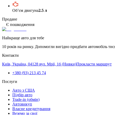
Обʼєм двигуна
2.5 л
Продане
Є пошкодження
Найкраще авто для тебе
10 років на ринку. Допомогли вигідно придбати автомобіль тис
Контакти
Київ, Україна, 04128 вул. Мрії, 1б (Нивки)
Прокласти маршрут
+380 (93) 213 45 74
Послуги
Авто з США
Підбір авто
Trade-in (обмін)
Автовикуп
Власне кредитування
Веземо за свої