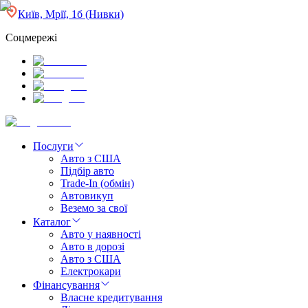
Київ, Мрії, 1б (Нивки)
Соцмережі
Послуги
Авто з США
Підбір авто
Trade-In (обмін)
Автовикуп
Веземо за свої
Каталог
Авто у наявності
Авто в дорозі
Авто з США
Електрокари
Фінансування
Власне кредитування