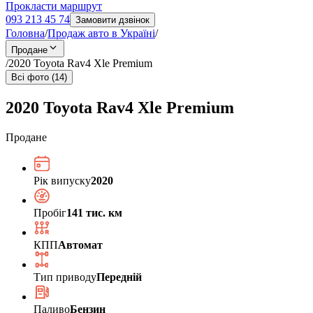
Прокласти маршрут
093 213 45 74
Замовити дзвінок
Головна
/
Продаж авто в Україні
/
Продане
/
2020 Toyota Rav4 Xle Premium
Всі фото (14)
2020 Toyota Rav4 Xle Premium
Продане
Рік випуску
2020
Пробіг
141 тис. км
КПП
Автомат
Тип приводу
Передній
Паливо
Бензин