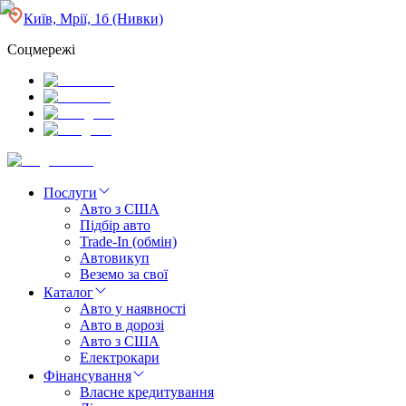
Київ, Мрії, 1б (Нивки)
Соцмережі
Послуги
Авто з США
Підбір авто
Trade-In (обмін)
Автовикуп
Веземо за свої
Каталог
Авто у наявності
Авто в дорозі
Авто з США
Електрокари
Фінансування
Власне кредитування