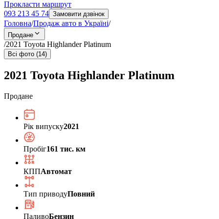
Прокласти маршрут
093 213 45 74
Замовити дзвінок
Головна
/
Продаж авто в Україні
/
Продане
/
2021 Toyota Highlander Platinum
Всі фото (14)
2021 Toyota Highlander Platinum
Продане
Рік випуску
2021
Пробіг
161 тис. км
КПП
Автомат
Тип приводу
Повний
Паливо
Бензин