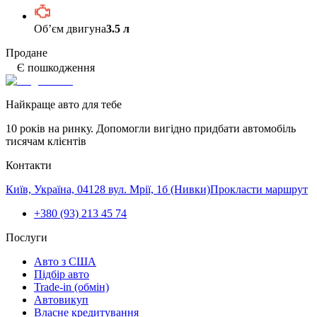
Обʼєм двигуна
3.5 л
Продане
Є пошкодження
Найкраще авто для тебе
10 років на ринку. Допомогли вигідно придбати автомобіль
тисячам клієнтів
Контакти
Київ, Україна, 04128 вул. Мрії, 1б (Нивки)
Прокласти маршрут
+380 (93) 213 45 74
Послуги
Авто з США
Підбір авто
Trade-in (обмін)
Автовикуп
Власне кредитування