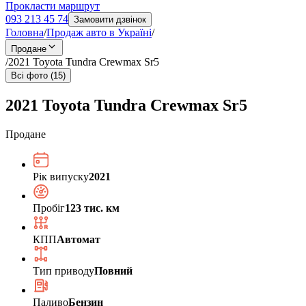
Прокласти маршрут
093 213 45 74
Замовити дзвінок
Головна
/
Продаж авто в Україні
/
Продане
/
2021 Toyota Tundra Crewmax Sr5
Всі фото (15)
2021 Toyota Tundra Crewmax Sr5
Продане
Рік випуску
2021
Пробіг
123 тис. км
КПП
Автомат
Тип приводу
Повний
Паливо
Бензин