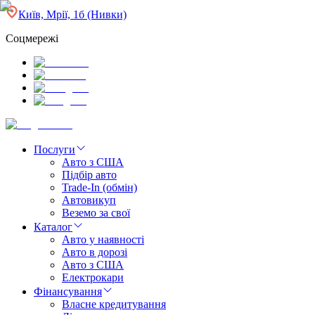
Київ, Мрії, 1б (Нивки)
Соцмережі
Послуги
Авто з США
Підбір авто
Trade-In (обмін)
Автовикуп
Веземо за свої
Каталог
Авто у наявності
Авто в дорозі
Авто з США
Електрокари
Фінансування
Власне кредитування