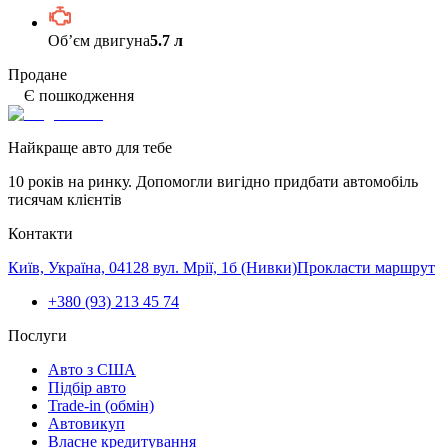
Обʼєм двигуна
5.7 л
Продане
Є пошкодження
Найкраще авто для тебе
10 років на ринку. Допомогли вигідно придбати автомобіль
тисячам клієнтів
Контакти
Київ, Україна, 04128 вул. Мрії, 1б (Нивки)
Прокласти маршрут
+380 (93) 213 45 74
Послуги
Авто з США
Підбір авто
Trade-in (обмін)
Автовикуп
Власне кредитування