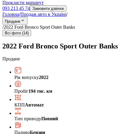
Прокласти маршрут
093 213 45 74
Замовити дзвінок
Головна
/
Продаж авто в Україні
/
Продане
/
2022 Ford Bronco Sport Outer Banks
Всі фото (14)
2022 Ford Bronco Sport Outer Banks
Продане
Рік випуску
2022
Пробіг
194 тис. км
КПП
Автомат
Тип приводу
Повний
Паливо
Бензин