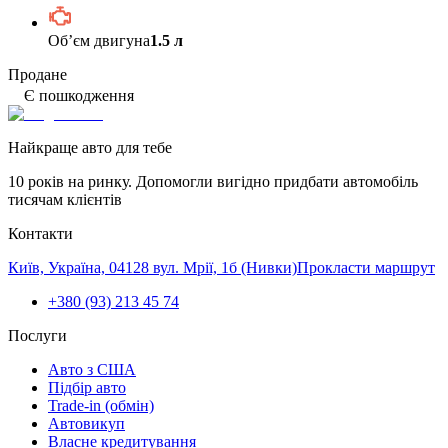
Обʼєм двигуна
1.5 л
Продане
Є пошкодження
Найкраще авто для тебе
10 років на ринку. Допомогли вигідно придбати автомобіль
тисячам клієнтів
Контакти
Київ, Україна, 04128 вул. Мрії, 1б (Нивки)
Прокласти маршрут
+380 (93) 213 45 74
Послуги
Авто з США
Підбір авто
Trade-in (обмін)
Автовикуп
Власне кредитування