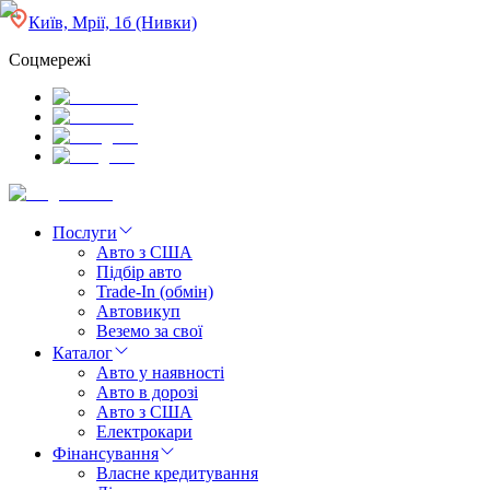
Київ, Мрії, 1б (Нивки)
Соцмережі
Послуги
Авто з США
Підбір авто
Trade-In (обмін)
Автовикуп
Веземо за свої
Каталог
Авто у наявності
Авто в дорозі
Авто з США
Електрокари
Фінансування
Власне кредитування